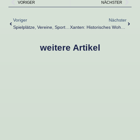
Zurück
Näc
VORIGER
NÄCHSTER
Zurück
Nächs
Voriger
Nächster
Spielplätze, Vereine, Sportangebote – Was Die Region Für Kinder Bietet
Xanten: Historisches Wohnen Mit Freizeitfaktor
weitere Artikel