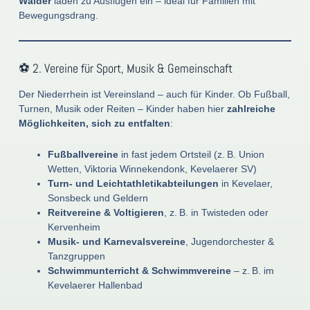
Wälder
laden zu Ausflügen ein – ideal für Familien mit
Bewegungsdrang.
⚽ 2. Vereine für Sport, Musik & Gemeinschaft
Der Niederrhein ist Vereinsland – auch für Kinder. Ob Fußball,
Turnen, Musik oder Reiten – Kinder haben hier
zahlreiche
Möglichkeiten, sich zu entfalten
:
Fußballvereine
in fast jedem Ortsteil (z. B. Union
Wetten, Viktoria Winnekendonk, Kevelaerer SV)
Turn- und Leichtathletikabteilungen
in Kevelaer,
Sonsbeck und Geldern
Reitvereine & Voltigieren
, z. B. in Twisteden oder
Kervenheim
Musik- und Karnevalsvereine
, Jugendorchester &
Tanzgruppen
Schwimmunterricht & Schwimmvereine
– z. B. im
Kevelaerer Hallenbad