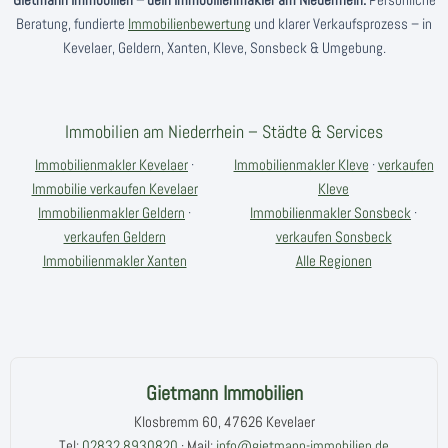
Gietmann Immobilien – dein Immobilienmakler am Niederrhein:
Persönliche
Beratung, fundierte
Immobilienbewertung
und klarer Verkaufsprozess – in
Kevelaer, Geldern, Xanten, Kleve, Sonsbeck & Umgebung.
Immobilien am Niederrhein – Städte & Services
Immobilienmakler Kevelaer
·
Immobilienmakler Kleve
·
verkaufen
Immobilie verkaufen Kevelaer
Kleve
Immobilienmakler Geldern
·
Immobilienmakler Sonsbeck
·
verkaufen Geldern
verkaufen Sonsbeck
Immobilienmakler Xanten
Alle Regionen
Gietmann Immobilien
Klosbremm 60, 47626 Kevelaer
Tel:
02832 8930820
· Mail:
info@gietmann-immobilien.de