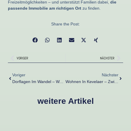
Freizeitmöglichkeiten – und unterstützt Familien dabei,
die
passende Immobilie am richtigen Ort
zu finden.
Share the Post:
Zurück
Näch
VORIGER
NÄCHSTER
Zurück
Nächst
Voriger
Nächster
Dorflagen Im Wandel – Warum Auch Kleine Orte Rund Um Kevelaer An Beliebtheit Gewinnen
Wohnen In Kevelaer – Zwischen Pilgerstadt, Kleinstadtleben Und Natur
weitere Artikel