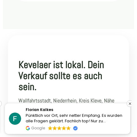
Kevelaer ist lokal. Dein
Verkauf sollte es auch
sein.
Wallfahrtsstadt, Niederrhein, Kreis Kleve, Nähe
zu Weeze, Geldern, Goch und den Niederlanden –
Florian Kalkes
Pünktlich vor Ort, sehr netter Empfang. Es wurden
all das beeinflusst die Nachfrage.
alle Fragen geklärt. Fachlich top! Nur zu
empfehlen!
Google