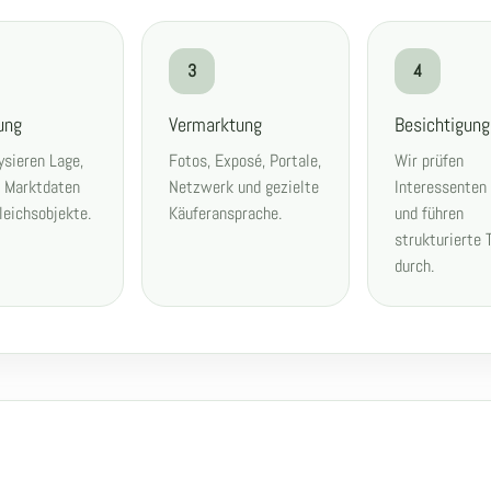
3
4
ung
Vermarktung
Besichtigun
ysieren Lage,
Fotos, Exposé, Portale,
Wir prüfen
, Marktdaten
Netzwerk und gezielte
Interessenten
leichsobjekte.
Käuferansprache.
und führen
strukturierte 
durch.