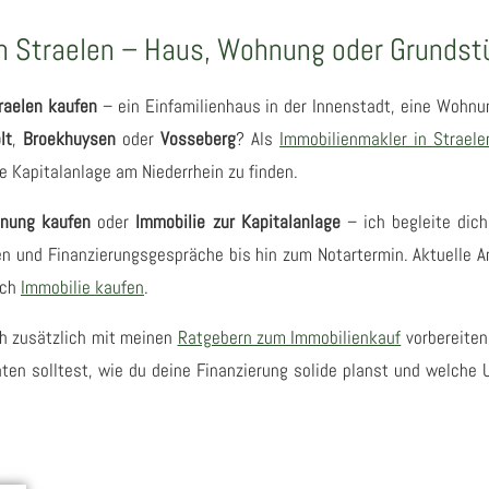
in Straelen – Haus, Wohnung oder Grundst
traelen kaufen
– ein Einfamilienhaus in der Innenstadt, eine Wohn
lt
,
Broekhuysen
oder
Vosseberg
? Als
Immobilienmakler in Straele
 Kapitalanlage am Niederrhein zu finden.
nung kaufen
oder
Immobilie zur Kapitalanlage
– ich begleite dich
 und Finanzierungsgespräche bis hin zum Notartermin. Aktuelle An
ich
Immobilie kaufen
.
h zusätzlich mit meinen
Ratgebern zum Immobilienkauf
vorbereiten
ten solltest, wie du deine Finanzierung solide planst und welche