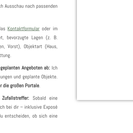
dich Ausschau nach passenden
das
Kontaktformular
oder im
t, bevorzugte Lagen (z. B.
en, Vorst), Objektart (Haus,
ttung.
 geplanten Angeboten ab:
Ich
kungen und geplante Objekte.
er die großen Portale
.
ufallstreffer:
Sobald eine
ch bei dir – inklusive Exposé
u entscheiden, ob sich eine