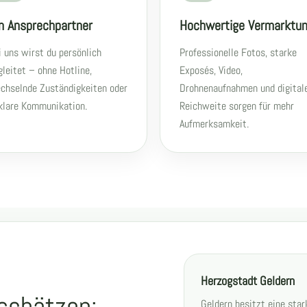
n Ansprechpartner
Hochwertige Vermarktu
i uns wirst du persönlich
Professionelle Fotos, starke
gleitet – ohne Hotline,
Exposés, Video,
chselnde Zuständigkeiten oder
Drohnenaufnahmen und digital
klare Kommunikation.
Reichweite sorgen für mehr
Aufmerksamkeit.
Herzogstadt Geldern
nschätzen:
Geldern besitzt eine star