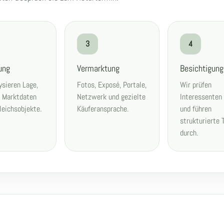
3
4
ung
Vermarktung
Besichtigun
ysieren Lage,
Fotos, Exposé, Portale,
Wir prüfen
, Marktdaten
Netzwerk und gezielte
Interessenten
leichsobjekte.
Käuferansprache.
und führen
strukturierte 
durch.