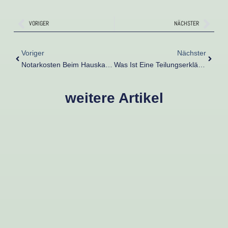
Zurück
Näch
VORIGER
NÄCHSTER
Zurück
Nächst
Voriger
Nächster
Notarkosten Beim Hauskauf – Wer Zahlt Was Und Wann?
Was Ist Eine Teilungserklärung – Und Warum Ist Sie Beim Verkauf Wichtig?
weitere Artikel