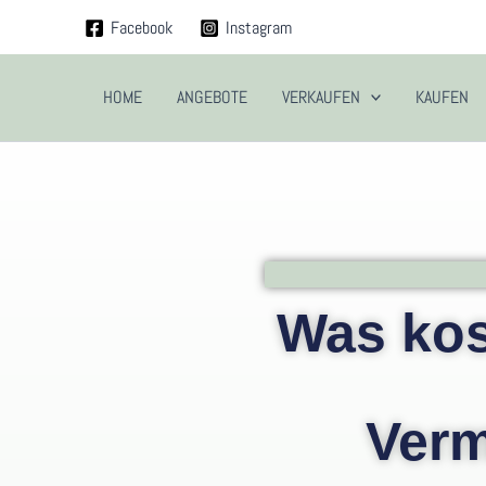
Zum
Facebook
Instagram
Inhalt
springen
HOME
ANGEBOTE
VERKAUFEN
KAUFEN
Was kos
Verm