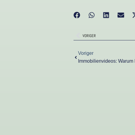
Zurück
VORIGER
Zurück
Voriger