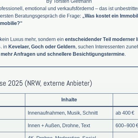
By
Torsten Gietmann
ofessionell, emotional und verkaufsfördernd – das ist unbestritt
m ersten Beratungsgespräch die Frage:
„Was kostet ein Immobil
mmobilie?“
kein Luxus mehr, sondern ein
entscheidender Teil moderner
B. in
Kevelaer, Goch oder Geldern
, suchen Interessenten zuneh
, mehr Anfragen und schnellere Besichtigungstermine
.
se 2025 (NRW, externe Anbieter)
Inhalte
Innenaufnahmen, Musik, Schnitt
ab 400 €
Innen + Außen, Drohne, Text
600–900 