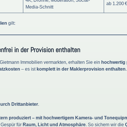
4K, Drohne, Moderation, Social-
ab 1.200 
Media-Schnitt
lien
gilt:
nfrei in der Provision enthalten
 Gietmann Immobilien vermarkten, erhalten Sie ein
hochwertig 
atzkosten
– es ist
komplett in der Maklerprovision enthalten
urch Drittanbieter
.
tern produziert – mit hochwertigem Kamera- und Tonequip
 Gespür für
Raum, Licht und Atmosphäre
. So sichern wir die
Q