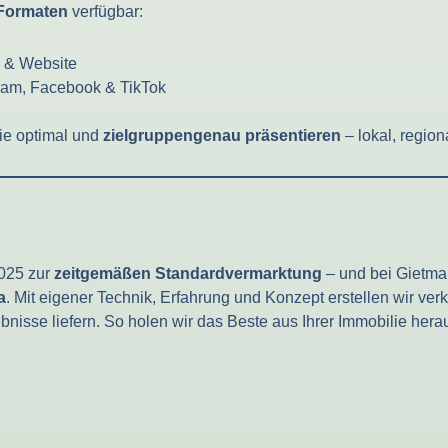
 Formaten
verfügbar:
e & Website
gram, Facebook & TikTok
lie optimal und
zielgruppengenau präsentieren
– lokal, region
025 zur
zeitgemäßen Standardvermarktung
– und bei Gietm
a
. Mit eigener Technik, Erfahrung und Konzept erstellen wir ver
sse liefern. So holen wir das Beste aus Ihrer Immobilie heraus