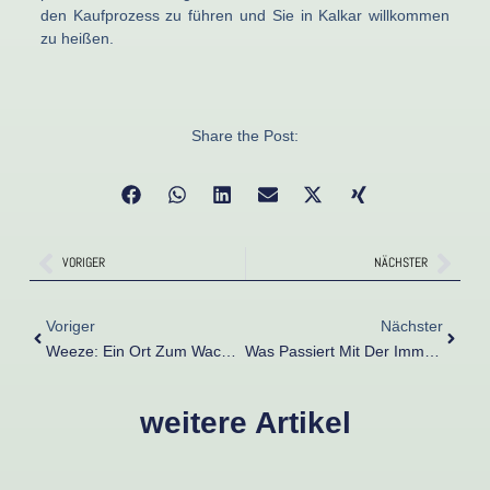
den Kaufprozess zu führen und Sie in Kalkar willkommen
zu heißen.
Share the Post:
Zurück
Näch
VORIGER
NÄCHSTER
Zurück
Nächst
Voriger
Nächster
Weeze: Ein Ort Zum Wachsen Und Gedeihen
Was Passiert Mit Der Immobilie Bei Einer Scheidung? – Ein Leitfaden Von Gietmann Immobilien
weitere Artikel