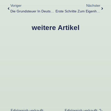
Voriger
Nächster
Die Grundsteuer In Deutschland: Bedeutung, Berechnung Und Die Bevorstehende Reform
Erste Schritte Zum Eigenheim In Kevelaer: Eine Checkliste Für Erstkäufer
weitere Artikel
Erfolgreich verkauft:
Erfolgreich verkauft: 2-