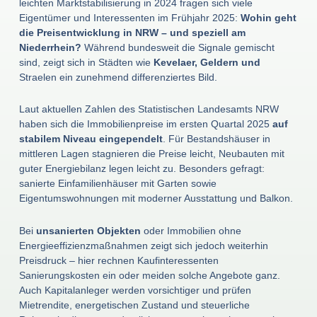
leichten Marktstabilisierung in 2024 fragen sich viele
Eigentümer und Interessenten im Frühjahr 2025:
Wohin geht
die Preisentwicklung in NRW – und speziell am
Niederrhein?
Während bundesweit die Signale gemischt
sind, zeigt sich in Städten wie
Kevelaer, Geldern und
Straelen ein zunehmend differenziertes Bild.
Laut aktuellen Zahlen des Statistischen Landesamts NRW
haben sich die Immobilienpreise im ersten Quartal 2025
auf
stabilem Niveau eingependelt
. Für Bestandshäuser in
mittleren Lagen stagnieren die Preise leicht, Neubauten mit
guter Energiebilanz legen leicht zu. Besonders gefragt:
sanierte Einfamilienhäuser mit Garten sowie
Eigentumswohnungen mit moderner Ausstattung und Balkon.
Bei
unsanierten Objekten
oder Immobilien ohne
Energieeffizienzmaßnahmen zeigt sich jedoch weiterhin
Preisdruck – hier rechnen Kaufinteressenten
Sanierungskosten ein oder meiden solche Angebote ganz.
Auch Kapitalanleger werden vorsichtiger und prüfen
Mietrendite, energetischen Zustand und steuerliche