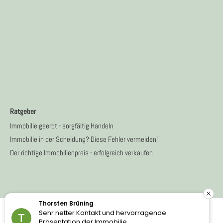
Ratgeber
Immobilie geerbt - sorgfältig Handeln
Immobilie in der Scheidung? Diese Fehler vermeiden!
Der richtige Immobilienpreis - erfolgreich verkaufen
Brüning
Florian Kalk
er Kontakt und hervorragende
Pünktlich vo
Copyright © 2026 GIETMANN IMMOBILIEN | Gietmann Immobilien
ion der Immobilie.
alle Fragen g