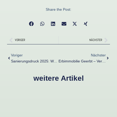
Share the Post:
Zurück
Näch
VORIGER
NÄCHSTER
Zurück
Nächst
Voriger
Nächster
Sanierungsdruck 2025: Was Eigentümer Jetzt Wissen Und Tun Sollten
Erbimmobilie Geerbt – Verkaufen Oder Behalten? Was 2025 Wichtig Ist
weitere Artikel