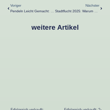
Voriger
Nächster
Pendeln Leicht Gemacht: Immobilienstandorte Im Kreis Kleve Mit Top‑Anbindung
Stadtflucht 2025: Warum Kevelaer & Co. Jetzt So Attraktiv Fürs Landleben Sind
weitere Artikel
Erfolgreich verkauft:
Erfolgreich verkauft: 2-