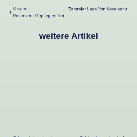
Voriger
Reihenendhaus Mit Hof & Kamin In Zentraler Lage Von Kevelaer
Reserviert: Gepflegtes Reihenhaus Mit Garten & Garage In Ruhiger Lage Von Sonsbeck
weitere Artikel