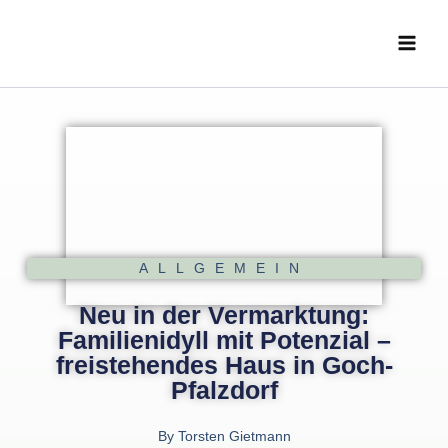
Zum
Main
Inhalt
Menu
springen
ALLGEMEIN
Neu in der Vermarktung:
Familienidyll mit Potenzial –
freistehendes Haus in Goch-
Pfalzdorf
By
Torsten Gietmann