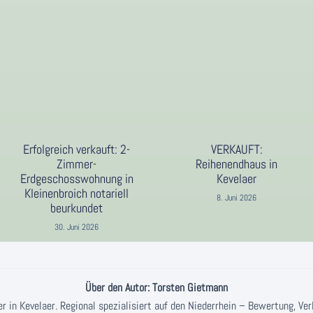
Erfolgreich verkauft: 2-
VERKAUFT:
Zimmer-
Reihenendhaus in
Erdgeschosswohnung in
Kevelaer
Kleinenbroich notariell
8. Juni 2026
beurkundet
30. Juni 2026
Über den Autor: Torsten Gietmann
 in Kevelaer. Regional spezialisiert auf den Niederrhein – Bewertung, Ve