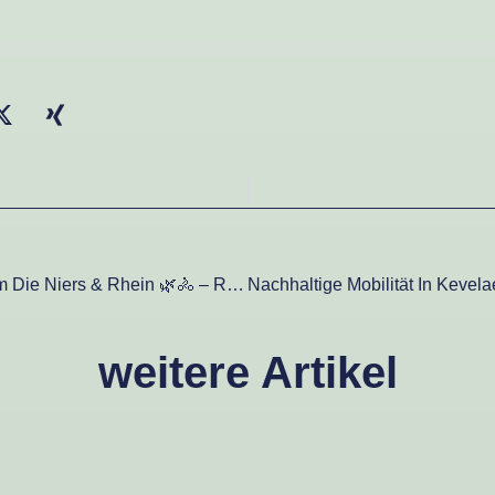
Grüne Erlebnisse Rund Um Die Niers & Rhein 🌿🚴 – Rad- Und Wanderwege, Die Du Kennen Solltest
weitere Artikel