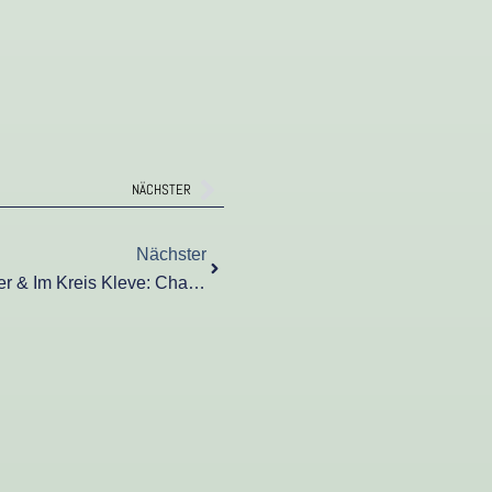
Nächster
NÄCHSTER
Nächster
Nächster
Nachhaltige Mobilität In Kevelaer & Im Kreis Kleve: Chancen, Entwicklungen Und Zahlen Im Blick