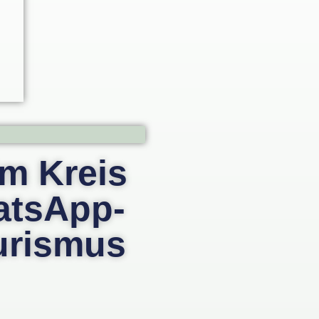
im Kreis
atsApp-
urismus