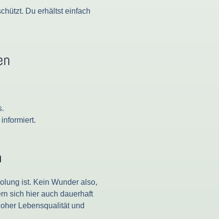
ützt. Du erhältst einfach
en
s.
nformiert.
n
holung ist. Kein Wunder also,
n sich hier auch dauerhaft
hoher Lebensqualität und