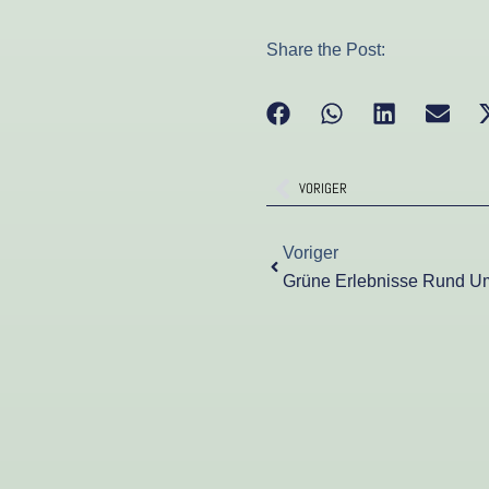
Share the Post:
Zurück
VORIGER
Zurück
Voriger