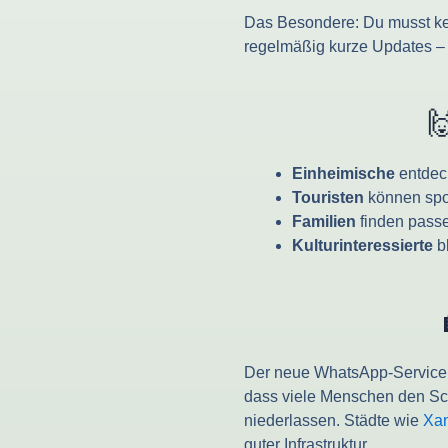
Das Besondere: Du musst kei
regelmäßig kurze Updates –

Einheimische
entdeck
Touristen
können spon
Familien
finden passe
Kulturinteressierte
bl
Der neue WhatsApp-Service ze
dass viele Menschen den Sch
niederlassen. Städte wie
Xa
guter Infrastruktur.