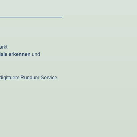
rkt.
iale erkennen
und
d digitalem Rundum-Service.