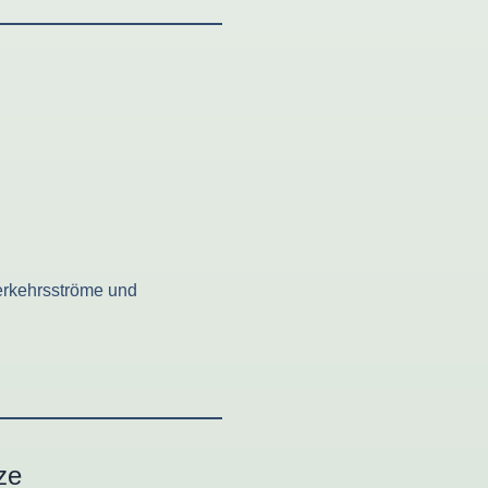
erkehrsströme und
ze