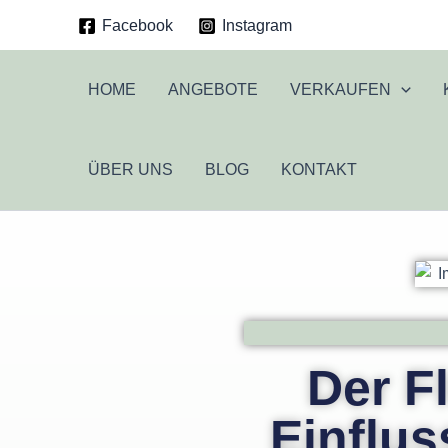
Zum
Facebook
Instagram
Inhalt
springen
HOME
ANGEBOTE
VERKAUFEN
ÜBER UNS
BLOG
KONTAKT
Der F
Einflus