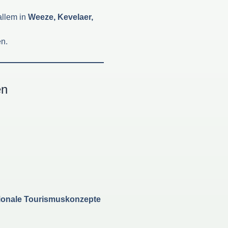
allem in
Weeze, Kevelaer,
en.
en
gionale Tourismuskonzepte